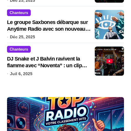
Déc 25, 2025
Chanteurs
Le groupe Saxbones débarque sur
Anytime Radio avec son nouveau
titre
Déc 25, 2025
Chanteurs
DJ Snake et J Balvin ravivent la
flamme avec “Noventa” : un clip
brûlant pour un été bouillant !
Juil 6, 2025