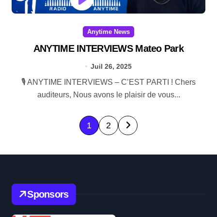
Anytime News
ANYTIME INTERVIEWS Mateo Park
Juil 26, 2025
🎙️ ANYTIME INTERVIEWS – C’EST PARTI ! Chers
auditeurs, Nous avons le plaisir de vous...
P
1
2
o
s
t
s
Sponsors
p