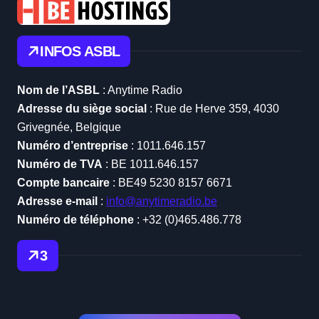
a
g
i
INFOS ASBL
n
Nom de l’ASBL
: Anytime Radio
a
Adresse du siège social
: Rue de Herve 359, 4030
t
Grivegnée, Belgique
i
Numéro d’entreprise
: 1011.646.157
o
Numéro de TVA
: BE 1011.646.157
Compte bancaire
: BE49 5230 8157 6671
n
Adresse e-mail
:
info@anytimeradio.be
Numéro de téléphone
: +32 (0)465.486.778
3