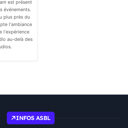
ssam est présent
os événements.
u plus près du
capte l'ambiance
re l'expérience
io au-delà des
udios.
INFOS ASBL