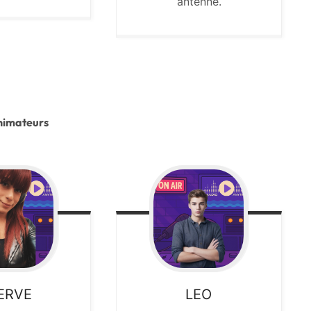
antenne.
nimateurs
ERVE
LEO