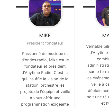
MIKE
MA
Président fondateur
Véritable pil
d'Anytime
Passionné de musique et
combin
d'ondes radio, Mike est le
administrat
fondateur et président
sur le terra
d'Anytime Radio. C'est lui
les événeme
qui insuffle la vision de la
veille à 
station, orchestre les
déploiemen
projets de l'équipe et veille
soit une ré
à vous offrir une
et 
programmation exigeante