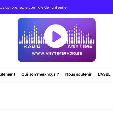
S qui prenez le contrôle de l’antenne !
ramme de vos vacances !
aka Loka Tika Nilo Makata Niro »
 sur Anytime Radio
me Radio avec son nouveau titre
sur Anytime Radio
utement
Qui sommes-nous ?
Nous soutenir
L’ASBL
vec “Noventa” : un clip brûlant pour un été bouillant !
grands hits du moment !