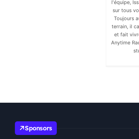
l'équipe, I
sur tous v
Toujours a
terrain, il 
et fait viv
Anytime Rad
st
Sponsors