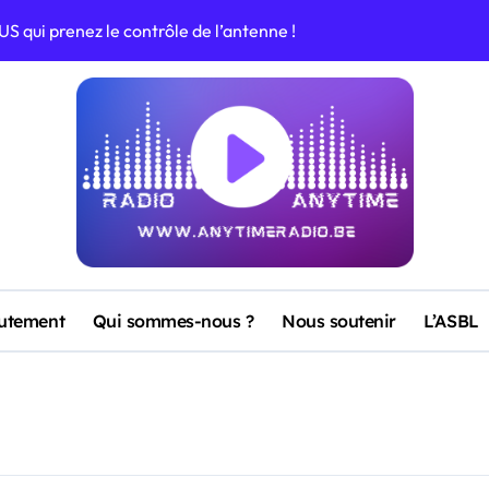
S qui prenez le contrôle de l’antenne !
ramme de vos vacances !
aka Loka Tika Nilo Makata Niro »
 sur Anytime Radio
me Radio avec son nouveau titre
sur Anytime Radio
utement
Qui sommes-nous ?
Nous soutenir
L’ASBL
vec “Noventa” : un clip brûlant pour un été bouillant !
grands hits du moment !