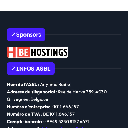
t
i
o
Sponsors
n
d
e
l
INFOS ASBL
’
a
Nom de l’ASBL
: Anytime Radio
r
Adresse du siège social
: Rue de Herve 359, 4030
Grivegnée, Belgique
t
Numéro d’entreprise
: 1011.646.157
i
Numéro de TVA
: BE 1011.646.157
c
Compte bancaire
: BE49 5230 8157 6671