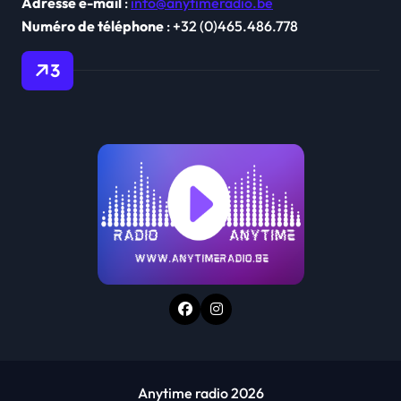
Adresse e-mail
:
info@anytimeradio.be
l
Numéro de téléphone
: +32 (0)465.486.778
e
3
Anytime radio 2026