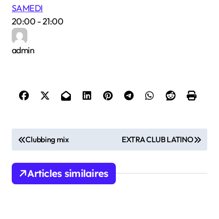
SAMEDI
20:00
-
21:00
admin
N
Clubbing mix
EXTRA CLUB LATINO
a
v
Articles similaires
i
g
a