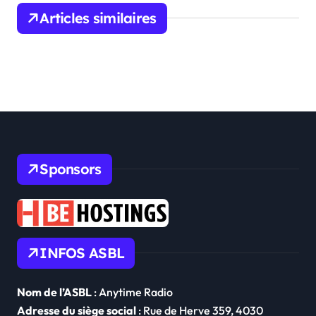
v
Articles similaires
i
g
a
t
i
o
Sponsors
n
d
e
l
INFOS ASBL
’
a
Nom de l’ASBL
: Anytime Radio
r
Adresse du siège social
: Rue de Herve 359, 4030