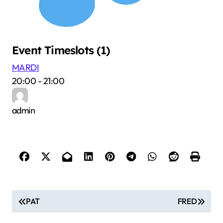
Event Timeslots (1)
MARDI
20:00
-
21:00
admin
N
PAT
FRED
a