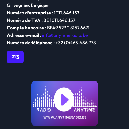
Grivegnée, Belgique
t
Numéro d’entreprise
: 1011.646.157
i
Numéro de TVA
: BE 1011.646.157
c
Compte bancaire
: BE49 5230 8157 6671
Adresse e-mail
:
info@anytimeradio.be
l
Numéro de téléphone
: +32 (0)465.486.778
e
3