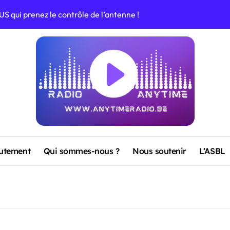
S qui prenez le contrôle de l’antenne !
ramme de vos vacances !
aka Loka Tika Nilo Makata Niro »
 sur Anytime Radio
me Radio avec son nouveau titre
sur Anytime Radio
utement
Qui sommes-nous ?
Nous soutenir
L’ASBL
vec “Noventa” : un clip brûlant pour un été bouillant !
grands hits du moment !